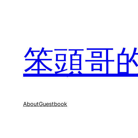
Skip
to
content
笨頭哥
About
Guestbook