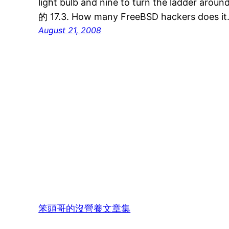
light bulb and nine to turn the ladder
的 17.3. How many FreeBSD hackers does i
August 21, 2008
笨頭哥的沒營養文章集