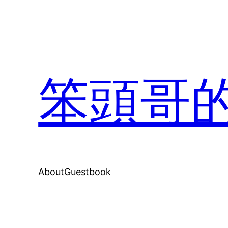
Skip
to
content
笨頭哥
About
Guestbook