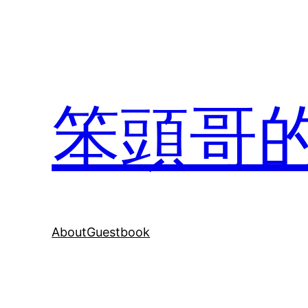
Skip
to
content
笨頭哥
About
Guestbook