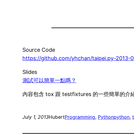
Source Code
https://github.com/yhchan/taipei.py-2013-0
Slides
測試可以簡單一點嗎？
內容包含 tox 跟 testfixtures 的一些簡單的介
July 1, 2013
Hubert
Programming
, 
Python
python
, 