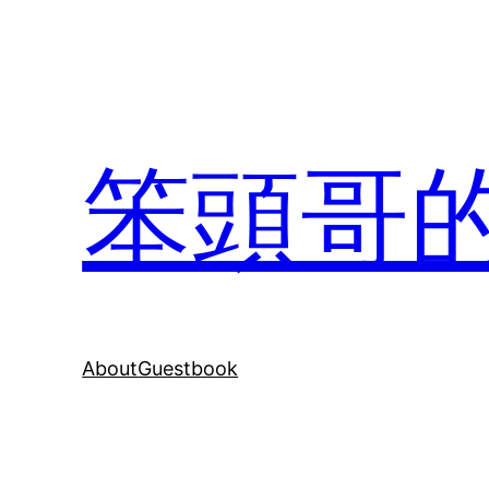
Skip
to
content
笨頭哥
About
Guestbook