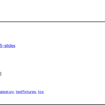
5-slides
紹
taipei.py
, 
testfixtures
, 
tox