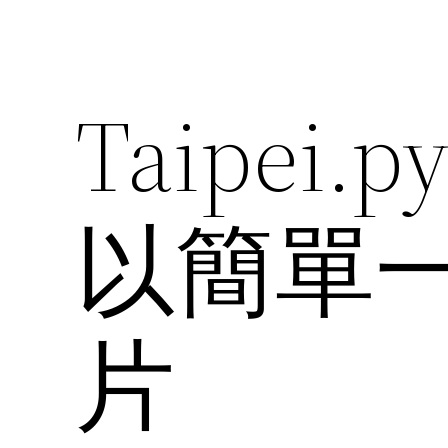
Taipei
以簡單
片