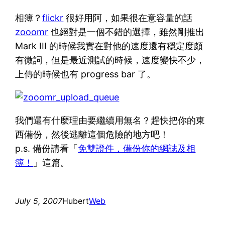
相簿？
flickr
很好用阿，如果很在意容量的話
zooomr
也絕對是一個不錯的選擇，雖然剛推出
Mark III 的時候我實在對他的速度還有穩定度頗
有微詞，但是最近測試的時候，速度變快不少，
上傳的時候也有 progress bar 了。
我們還有什麼理由要繼續用無名？趕快把你的東
西備份，然後逃離這個危險的地方吧！
p.s. 備份請看「
免雙證件，備份你的網誌及相
簿！
」這篇。
July 5, 2007
Hubert
Web