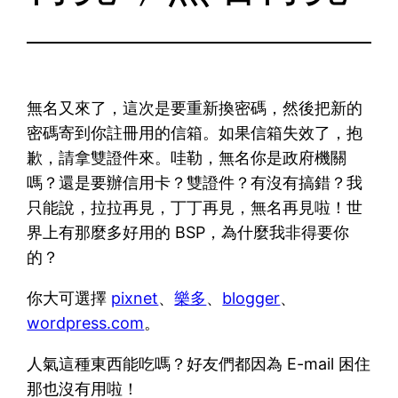
無名又來了，這次是要重新換密碼，然後把新的
密碼寄到你註冊用的信箱。如果信箱失效了，抱
歉，請拿雙證件來。哇勒，無名你是政府機關
嗎？還是要辦信用卡？雙證件？有沒有搞錯？我
只能說，拉拉再見，丁丁再見，無名再見啦！世
界上有那麼多好用的 BSP，為什麼我非得要你
的？
你大可選擇
pixnet
、
樂多
、
blogger
、
wordpress.com
。
人氣這種東西能吃嗎？好友們都因為 E-mail 困住
那也沒有用啦！