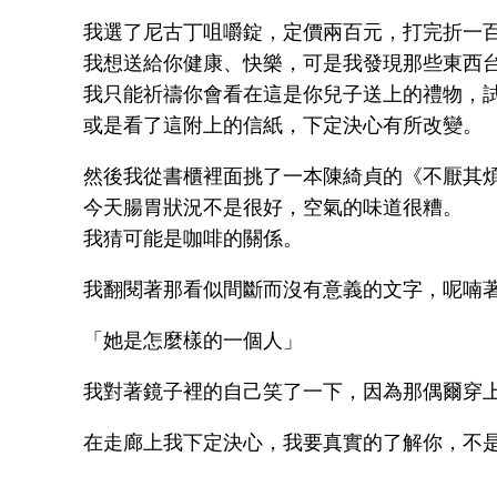
我選了尼古丁咀嚼錠，定價兩百元，打完折一
我想送給你健康、快樂，可是我發現那些東西
我只能祈禱你會看在這是你兒子送上的禮物，
或是看了這附上的信紙，下定決心有所改變。
然後我從書櫃裡面挑了一本陳綺貞的《不厭其
今天腸胃狀況不是很好，空氣的味道很糟。
我猜可能是咖啡的關係。
我翻閱著那看似間斷而沒有意義的文字，呢喃
「她是怎麼樣的一個人」
我對著鏡子裡的自己笑了一下，因為那偶爾穿上的
在走廊上我下定決心，我要真實的了解你，不