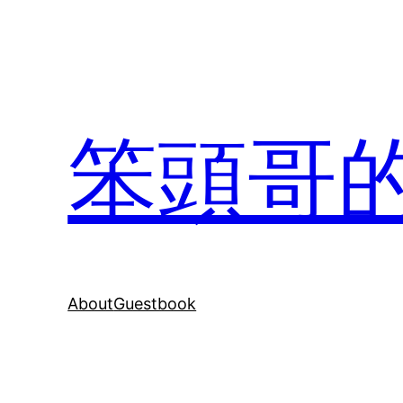
Skip
to
content
笨頭哥
About
Guestbook