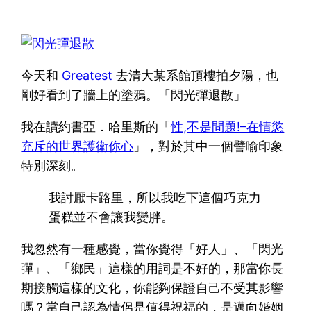
今天和
Greatest
去清大某系館頂樓拍夕陽，也
剛好看到了牆上的塗鴉。「閃光彈退散」
我在讀約書亞．哈里斯的「
性,不是問題!–在情慾
充斥的世界護衛你心
」，對於其中一個譬喻印象
特別深刻。
我討厭卡路里，所以我吃下這個巧克力
蛋糕並不會讓我變胖。
我忽然有一種感覺，當你覺得「好人」、「閃光
彈」、「鄉民」這樣的用詞是不好的，那當你長
期接觸這樣的文化，你能夠保證自己不受其影響
嗎？當自己認為情侶是值得祝福的，是邁向婚姻