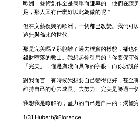
歐洲，藝術創作全是簡單而謙卑的，他們在讚
足，那人又有什麼好以此為傲的呢？
但在文藝復興的歐洲，一切都已改變。我們可
這無與倫比的世代。
那是完美嗎？那脫離了過去樸實的樣貌，卻也
錢財墮落的教士。我想起你引用的「你要保守
「完美」，僅是膚淺而具像的字眼，而你所說
對我而言，有時候我想要自己變得更好，甚至
維持自己的心去成長、去努力；完美是勝過一
我想我是瞭解的，盡力的自己是自由的；渴望
1/31 Hubert@Florence