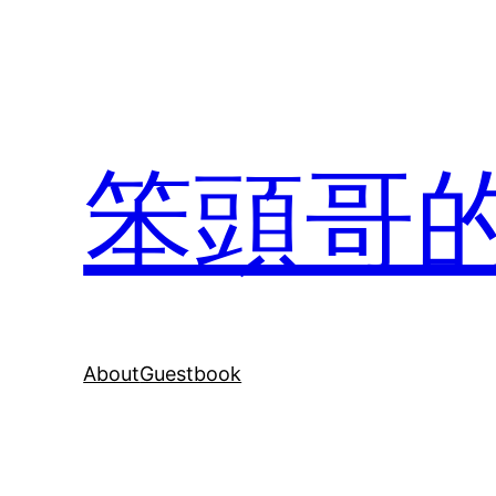
Skip
to
content
笨頭哥
About
Guestbook