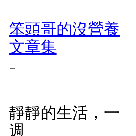
Skip
to
笨頭哥的沒營養
content
文章集
靜靜的生活，一
週