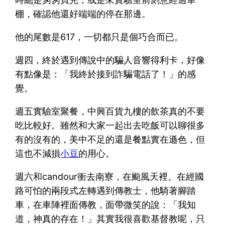
棚，確認他還好端端的停在那邊。
他的尾數是617，一切都只是個巧合而已。
週四，終於遇到傳說中的騙人音響得利卡，好像
有點像是：「我終於接到詐騙電話了！」的感
覺。
週五實驗室聚餐，中興百貨九樓的飲茶真的不要
吃比較好。雖然和大家一起出去吃飯可以聊很多
有的沒有的，美中不足的還是餐點實在遜色，但
這也不減損
小豆
的用心。
週六和candour衝去南寮，在颱風天裡。在經國
路可怕的兩段式左轉遇到傳教士，他騎著腳踏
車，在車陣裡面傳教，面帶微笑的說：「我知
道，神真的存在！」其實我很喜歡基督教呢，只